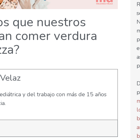
R
s
s que nuestros
N
m
ran comer verdura
p
zza?
e
a
p
 Velaz
D
p
diátrica y del trabajo con más de 15 años
m
ia.
l
b
a
b