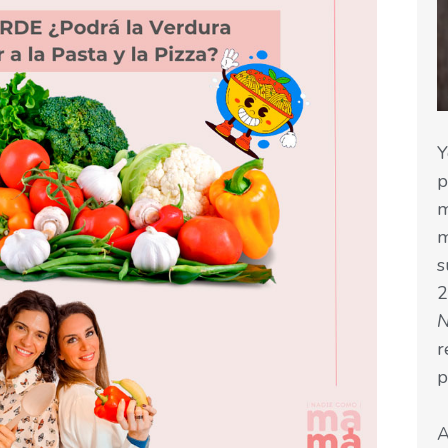
Y
p
m
m
s
2
r
p
A