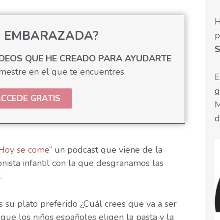
H
S EMBARAZADA?
p
S
IDEOS QUE HE CREADO PARA AYUDARTE
imestre en el que te encuentres
E
g
CCEDE GRATIS
M
d
Hoy se come
” un podcast que viene de la
nista infantil con la que desgranamos las
.
es su plato preferido ¿Cuál crees que va a ser
que los niños españoles eligen la pasta y la