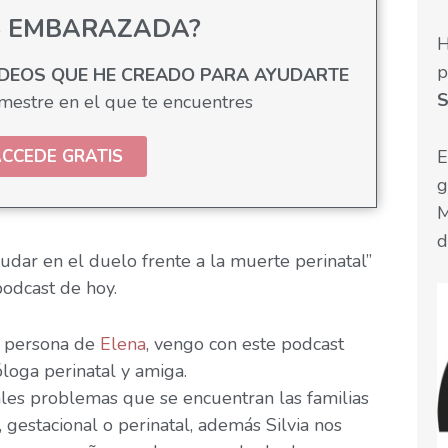
S EMBARAZADA?
H
p
IDEOS QUE HE CREADO PARA AYUDARTE
S
imestre en el que te encuentres
E
CCEDE GRATIS
g
M
d
dar en el duelo frente a la muerte perinatal”
podcast de hoy.
a persona de
Elena
, vengo con este podcast
loga perinatal y amiga.
ales problemas que se encuentran las familias
 gestacional o perinatal, además Silvia nos