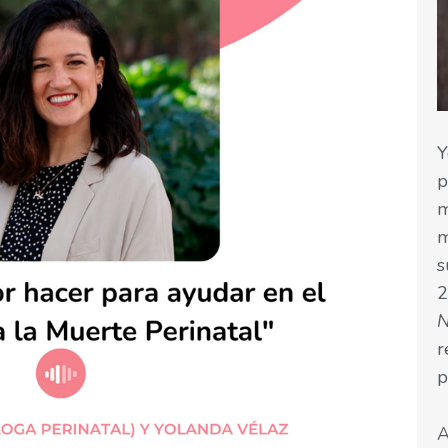
Y
p
m
m
s
2
r
p
A