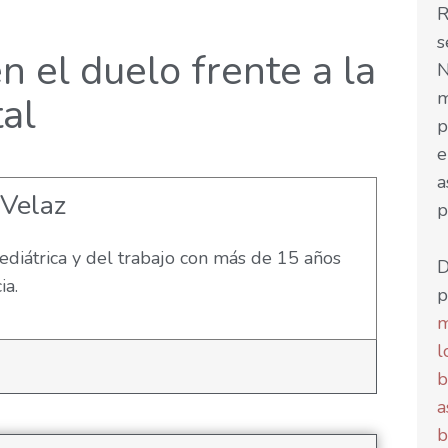
R
s
 el duelo frente a la
N
m
al
p
e
a
 Velaz
p
diátrica y del trabajo con más de 15 años
D
ia.
p
m
l
b
a
b