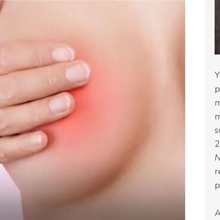
Y
p
m
m
s
2
r
p
A