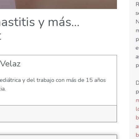
R
s
astitis y más…
N
m
t
p
e
a
 Velaz
p
diátrica y del trabajo con más de 15 años
D
ia.
p
m
l
b
a
b